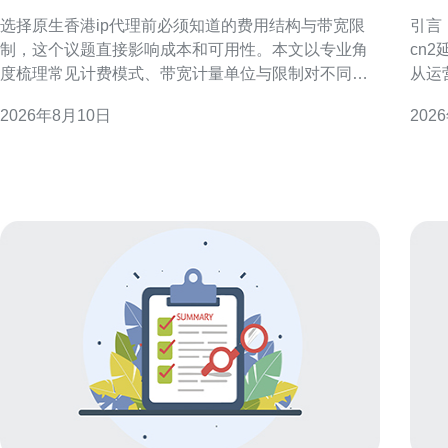
用结构与带宽限制
更
选择原生香港ip代理前必须知道的费用结构与带宽限
引言
制，这个议题直接影响成本和可用性。本文以专业角
cn
度梳理常见计费模式、带宽计量单位与限制对不同应
从运
用场景的影响，帮助决策者评估供应商时降低风险并
合理的选择。 什么是
2026年8月10日
202
优化预算。 原生香港IP代理的费用结构类型 常见费用
通常
结构包括按流量计费、按带宽承诺计费、按并发连接
由。
或端口计费，以及订阅制固定费用。不同结构对
景下