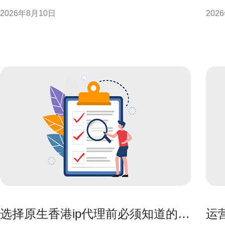
与与转化。文章强调本地化、跨平台联动、粉丝运营
换策
2026年8月10日
202
与数据驱动优化，避免黑帽站群作法。 理解“蔡徐坤香
规与性能之
港站群话题”的价值 首先把“
器 
点限
选择原生香港ip代理前必须知道的费
运