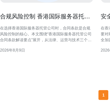
合规风险控制 香港国际服务器托管
安
公司合同条款解读要点
D
在选择香港国际服务器托管公司时，合同条款是合规
在香
风险控制的核心。本文围绕“香港国际服务器托管公司
要对
合同条款解读要点”展开，从法律、运营与技术三个维
全加
度梳理关键条款，帮助法务与IT负责人识别风险、优
配置
2026年8月9日
202
化条款并制定可操作的合规措施。 合同总体框架与条
防护
款优先顺序 首先需审查合同的总体结构与条款优先次
带宽与运营商
序，明确主合同、附录与服务级别协议（SLA）之间
商链
的关系。
1