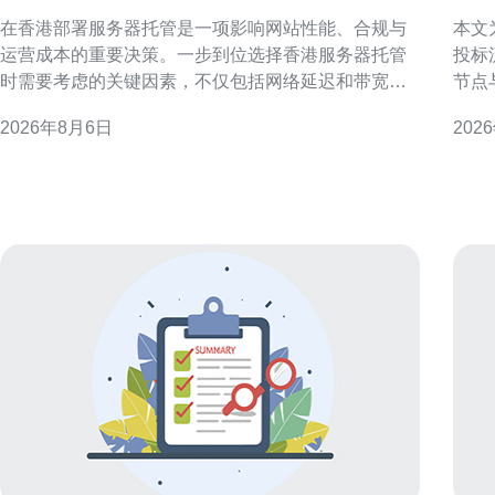
要考虑的关键因素
房
在香港部署服务器托管是一项影响网站性能、合规与
本文
运营成本的重要决策。一步到位选择香港服务器托管
投标
时需要考虑的关键因素，不仅包括网络延迟和带宽，
节点
还涵盖机房位置、稳定性、数据安全、合规与技术支
提升中标准备
2026年8月6日
202
持等方面。本文按实际运营与SEO视角，逐项解析各
港科
关键点的评估方向，便于企业和站长快速筛选合适方
施工
案。 网络延迟与带宽：影响用户体验的首要因素 网络
范围
延迟和带宽直接
标人