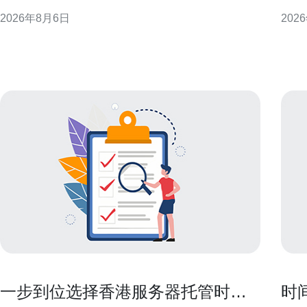
合规影响，为企业合规决策提供参考。 什么是“原生
柜托
2026年8月6日
202
IP”及其法律含义 “原生IP”通常指在某一司法辖区内直
性能与成
接分配并路由的公网地址，与通过代理或隧道映射的
本概念 CN2通常指骨干网络优化的链
地址相对。从法律角度看，IP的归属与路由位置
延、
一步到位选择香港服务器托管时需
时