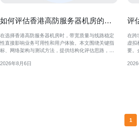
如何评估香港高防服务器机房的带
评
宽质量与线路稳定性
维
在选择香港高防服务器机房时，带宽质量与线路稳定
在跨
性直接影响业务可用性和用户体验。本文围绕关键指
虚拟
标、网络架构与测试方法，提供结构化评估思路，帮
要。
助企业做出更可靠的决策。 评估带宽容量与峰值处理
量化
2026年8月6日
202
能力 带宽容量不仅看标称值，更要关注可用带宽在突
与人
发流量下的实际吞吐。评估时询问机房峰值处理能
实践
力、流量调度策略以及是否有弹性带宽分配，以判断
执行的运维流程
在
重要
1