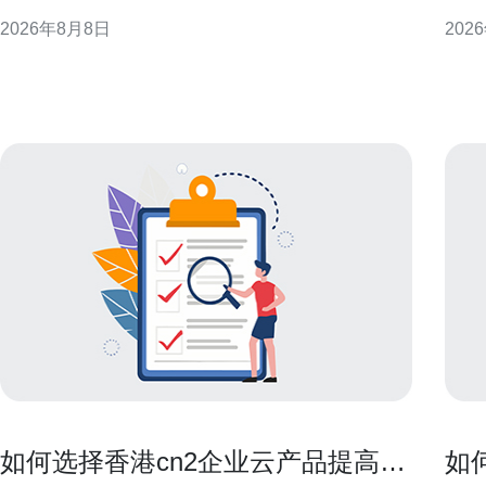
Server）在香港节点的在线与连通情况，帮助运维人
的选择。 为什么网络与带宽
2026年8月8日
202
员和站长进行可靠性评估与故障排查。 为什么要验证
网络
NS香港服务器的连通性 验证NS香港服务器连通性可
交互
以避免
或丢
如何选择香港cn2企业云产品提高业
如