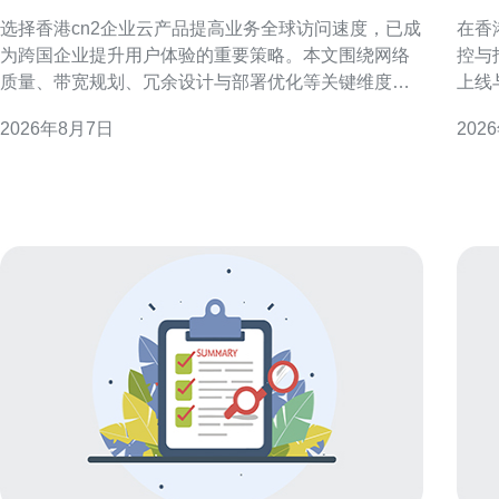
务全球访问速度
可
选择香港cn2企业云产品提高业务全球访问速度，已成
在香
为跨国企业提升用户体验的重要策略。本文围绕网络
控与
质量、带宽规划、冗余设计与部署优化等关键维度，
上线
提供可执行的评估与选择建议，帮助技术与业务决策
GE
2026年8月7日
202
者快速锁定合适方案。 什么是香港CN2企业云产品 香
思路
港CN2企业云产品通常指基于CN2骨干专线或优质出
靠性与可观
海路由的云服务，旨在优化中国大陆与海
段就
可行