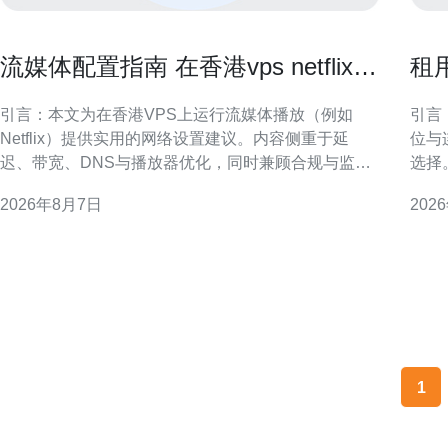
流媒体配置指南 在香港vps netflix上
租
稳定播放的网络设置技巧
效
引言：本文为在香港VPS上运行流媒体播放（例如
引言
Netflix）提供实用的网络设置建议。内容侧重于延
位与
迟、带宽、DNS与播放器优化，同时兼顾合规与监控
选择
维护，旨在提升稳定性和观影体验。 为什么选择香港
效益
2026年8月7日
202
VPS作为流媒体节点 香港地理位置优越，国际出口链
估框
路丰富，适合作为亚洲到
衡。 租用香港原生IP的定义与常见用途 “香港原生IP”
指直
1