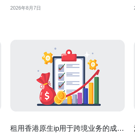
GEO需求，提供实践性强、易复现的监控与告警实现
2026年8月7日
思路，帮助运维与开发团队在试用窗口内快速验证可
靠性与可观测性策略。 为什么在香港云服务器试用阶
段就要建立监控与报警体系 试用期是验证环境与配置
可行性的关键窗口
上
租用香港原生ip用于跨境业务的成本