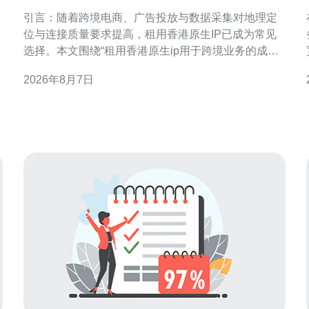
效益与风险分析
引言：随着跨境电商、广告投放与数据采集对地理定
位与连接质量要求提高，租用香港原生IP已成为常见
选择。本文围绕“租用香港原生ip用于跨境业务的成本
效益与风险分析”展开，旨在为决策者提供可操作的评
2026年8月7日
估框架与合规建议，帮助在性能与合规之间取得平
衡。 租用香港原生IP的定义与常见用途 “香港原生IP”
指直接分配自香港ISP或地区号段的公网地址，