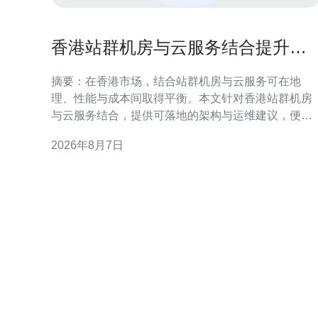
香港站群机房与云服务结合提升弹
性扩展能力实操建议
摘要：在香港市场，结合站群机房与云服务可在地
理、性能与成本间取得平衡。本文针对香港站群机房
与云服务结合，提供可落地的架构与运维建议，便于
实现高可用、低延迟与弹性扩展。 香港站群机房与云
2026年8月7日
服务结合的必要性 香港作为区域网络枢纽，站群机房
能提供本地化接入与低延迟优势。将站群机房与云服
务结合，可以通过本地接入点承载边缘流量，同时将
弹性计算负载推送