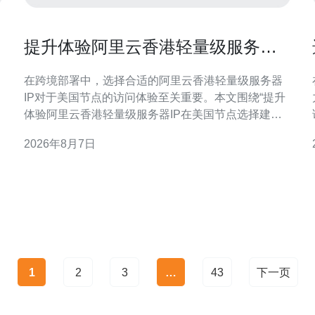
提升体验阿里云香港轻量级服务器
IP在美国节点选择建议
在跨境部署中，选择合适的阿里云香港轻量级服务器
IP对于美国节点的访问体验至关重要。本文围绕“提升
体验阿里云香港轻量级服务器IP在美国节点选择建议”
展开，提供从延迟评估、路由分析到监控优化的实用
2026年8月7日
方案，帮助技术与运维团队在兼顾稳定性和成本的前
理
提下改善用户体验。 为何在美国节点选择IP重要
1
2
3
…
43
下一页