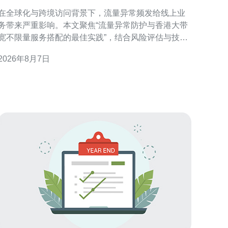
服务搭配的最佳实践
在全球化与跨境访问背景下，流量异常频发给线上业
务带来严重影响。本文聚焦“流量异常防护与香港大带
宽不限量服务搭配的最佳实践”，结合风险评估与技术
手段，提出可操作的防护与运维建议，适用于面向香
2026年8月7日
港及大中华区的企业。 为什么选择香港大带宽不限量
服务 香港具有优越的国际出口与低延迟优势，搭配不
限量带宽可保障并发访问能力与峰值承载。对于需面
对海外流量