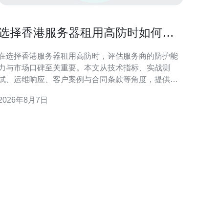
选择香港服务器租用高防时如何验
证服务商防护能力与口碑
在选择香港服务器租用高防时，评估服务商的防护能
力与市场口碑至关重要。本文从技术指标、实战测
试、运维响应、客户案例与合同条款等角度，提供可
操作的验证流程，帮助企业在合规与性能之间做出合
2026年8月7日
抉择。 核心技术指标：带宽、清洗能力与线路多样
性 考察服务商时首先关注带宽上限、抗DDoS清洗容
量与线路冗余。验证是否支持按需弹性扩容、是否有
独立清洗平台以及