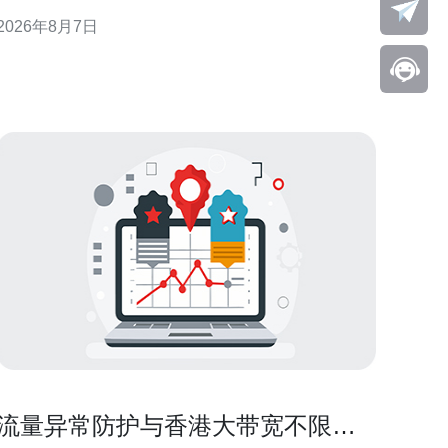
旨在为企业选址和优化提供可执行建议。 香港上水地
2026年8月7日
理与网络枢纽优势 香港上水位于新界北部，毗邻深圳
等大陆网络节点，地理上有利于构建低延迟的跨境通
信链路。上水作为
流量异常防护与香港大带宽不限量