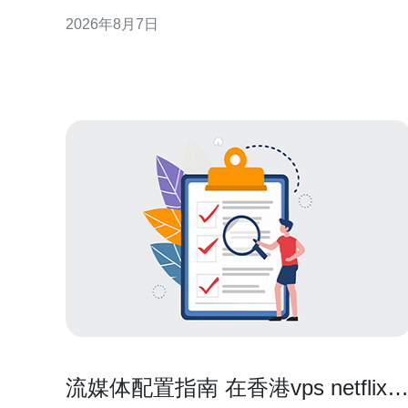
提供可执行的评估与选择建议，帮助技术与业务决策
2026年8月7日
者快速锁定合适方案。 什么是香港CN2企业云产品 香
港CN2企业云产品通常指基于CN2骨干专线或优质出
海路由的云服务，旨在优化中国大陆与海
流媒体配置指南 在香港vps netflix