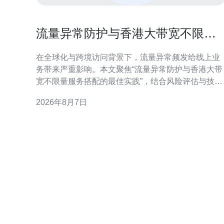
流量异常防护与香港大带宽不限量
服务搭配的最佳实践
在全球化与跨境访问背景下，流量异常频发给线上业
务带来严重影响。本文聚焦“流量异常防护与香港大带
宽不限量服务搭配的最佳实践”，结合风险评估与技术
手段，提出可操作的防护与运维建议，适用于面向香
2026年8月7日
港及大中华区的企业。 为什么选择香港大带宽不限量
服务 香港具有优越的国际出口与低延迟优势，搭配不
限量带宽可保障并发访问能力与峰值承载。对于需面
对海外流量