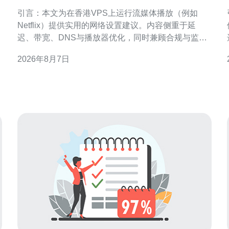
稳定播放的网络设置技巧
引言：本文为在香港VPS上运行流媒体播放（例如
Netflix）提供实用的网络设置建议。内容侧重于延
迟、带宽、DNS与播放器优化，同时兼顾合规与监控
维护，旨在提升稳定性和观影体验。 为什么选择香港
2026年8月7日
VPS作为流媒体节点 香港地理位置优越，国际出口链
路丰富，适合作为亚洲到
衡。 