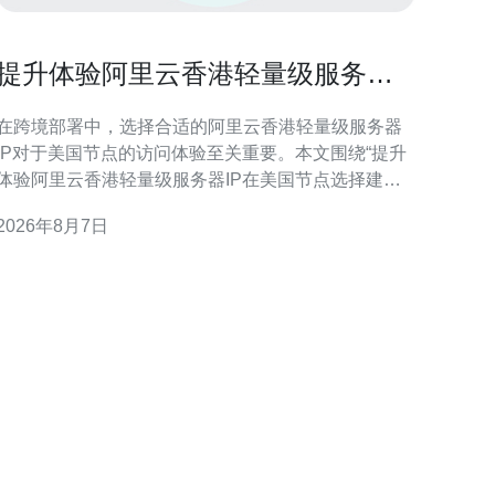
提升体验阿里云香港轻量级服务器
IP在美国节点选择建议
在跨境部署中，选择合适的阿里云香港轻量级服务器
IP对于美国节点的访问体验至关重要。本文围绕“提升
体验阿里云香港轻量级服务器IP在美国节点选择建议”
展开，提供从延迟评估、路由分析到监控优化的实用
2026年8月7日
方案，帮助技术与运维团队在兼顾稳定性和成本的前
提下改善用户体验。 为何在美国节点选择IP重要