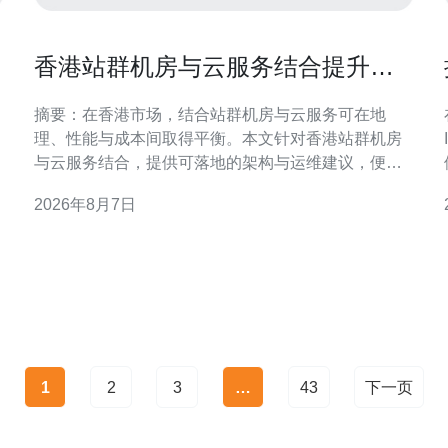
香港站群机房与云服务结合提升弹
性扩展能力实操建议
摘要：在香港市场，结合站群机房与云服务可在地
理、性能与成本间取得平衡。本文针对香港站群机房
与云服务结合，提供可落地的架构与运维建议，便于
实现高可用、低延迟与弹性扩展。 香港站群机房与云
2026年8月7日
服务结合的必要性 香港作为区域网络枢纽，站群机房
能提供本地化接入与低延迟优势。将站群机房与云服
务结合，可以通过本地接入点承载边缘流量，同时将
弹性计算负载推送
1
2
3
…
43
下一页