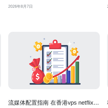
提供可执行的评估与选择建议，帮助技术与业务决策
2026年8月7日
者快速锁定合适方案。 什么是香港CN2企业云产品 香
港CN2企业云产品通常指基于CN2骨干专线或优质出
海路由的云服务，旨在优化中国大陆与海
流媒体配置指南 在香港vps netflix上