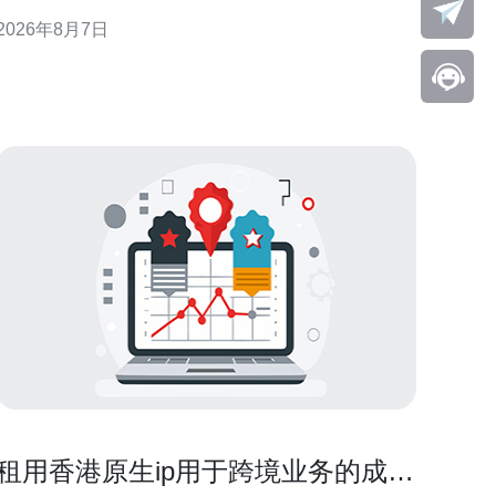
GEO需求，提供实践性强、易复现的监控与告警实现
2026年8月7日
思路，帮助运维与开发团队在试用窗口内快速验证可
靠性与可观测性策略。 为什么在香港云服务器试用阶
段就要建立监控与报警体系 试用期是验证环境与配置
可行性的关键窗口
租用香港原生ip用于跨境业务的成本