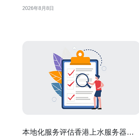
判、签署与履约过程中识别风险、明确责任并优化
2026年8月8日
SLA与赔偿机制。 合同主体与资质审查 签署合同时应
核实对方主体资格、营业执照及经营地址，确认直营
店性质和业务授权范围，避免代理或转包风险。合同
本地化服务评估香港上水服务器托