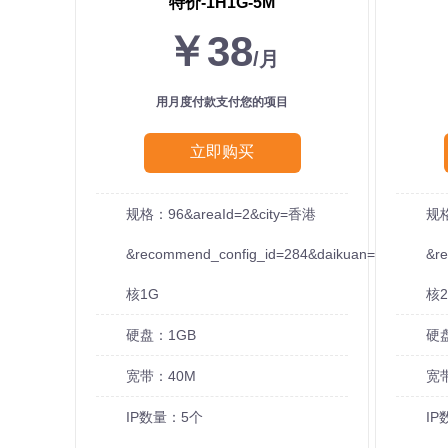
特价-1H1G-5M
￥38
/月
用月度付款支付您的项目
立即购买
规格：96&areaId=2&city=香港
规格
&recommend_config_id=284&daikuan=5
&r
核1G
核2
硬盘：1GB
硬
宽带：40M
宽
IP数量：5个
IP