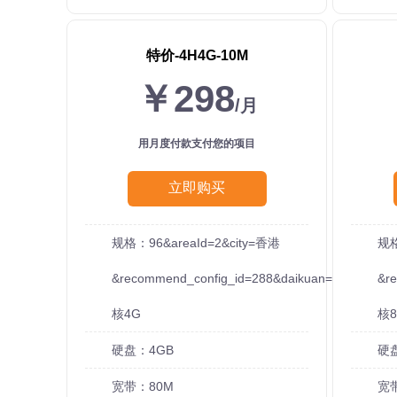
特价-4H4G-10M
￥298
/月
用月度付款支付您的项目
立即购买
规格：96&areaId=2&city=香港
规格
&recommend_config_id=288&daikuan=10
&r
核4G
核8
硬盘：4GB
硬
宽带：80M
宽