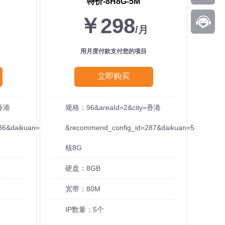
特价-8H8G-5M
￥298
/月
用月度付款支付您的项目
立即购买
=香港
规格：96&areaId=2&city=香港
86&daikuan=5
&recommend_config_id=287&daikuan=5
核8G
硬盘：8GB
宽带：80M
IP数量：5个