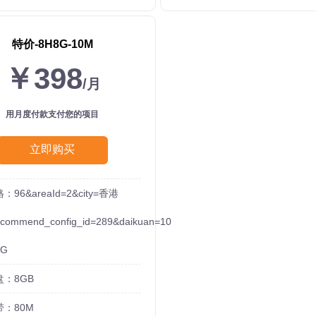
特价-8H8G-10M
￥398
/月
用月度付款支付您的项目
立即购买
：96&areaId=2&city=香港
ecommend_config_id=289&daikuan=10
G
盘：8GB
带：80M