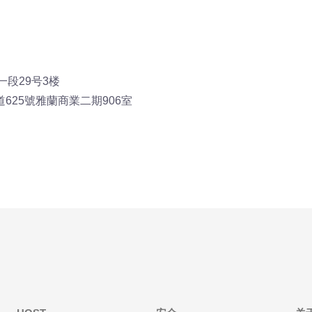
路一段29号3楼
25號雅蘭商業二期906室