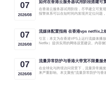
如何在香港云服务器试用阶段搭建可
07
在香港云服务器试用阶段，尽早建立可复
报警体系可以在短时间内发现并定位问题
2026/08
移风险。本文针对香港节点的网络特点与G
实践性强、易复现的监控与告警实现思路
发团队在试用窗口内快速验证可靠性与可观测
流媒体配置指南 在香港vps netfl
什么在香港云服务器试用阶段就要建立监控
07
用期是验证环境与配置可行性的关键窗口
引言：本文为在香港VPS上运行流媒体播
涉及跨境访问与低延迟需求。提前建立监
Netflix）提供实用的网络设置建议。内容
2026/08
有助于发现地域性网络抖动、实例性能瓶
宽、DNS与播放器优化，同时兼顾合规与
避免正式上线后出现大范围故障，并为后
提升稳定性和观影体验。 为什么选择香港VPS作为流媒体
计提供可追溯的数据依据。 明确可复现性的目标与关键指
节点 香港地理位置优越，国际出口链路丰富，适合作为亚
标（SLO/SLI） 在试用阶段
流量异常防护与香港大带宽不限量服
洲到海外流媒体的中继节点。以香港VPS
07
境跳数，降低延迟波动，但实际效果取决
在全球化与跨境访问背景下，流量异常频
性和上游运营商的质量。 带宽与流量配置要点 稳定播放
来严重影响。本文聚焦“流量异常防护与香
2026/08
关键在于持续带宽与合理并发控制。为避
服务搭配的最佳实践”，结合风险评估与技
视频峰值
操作的防护与运维建议，适用于面向香港
业。 为什么选择香港大带宽不限量服务 香港具有优越的
国际出口与低延迟优势，搭配不限量带宽
能力与峰值承载。对于需面对海外流量或
并发业务，香港节点能提供灵活的带宽扩
质量，有助于提升用户体验与业务可用性。 流量异常类