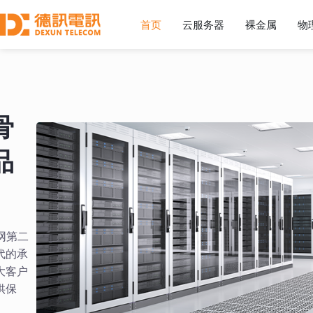
首页
云服务器
裸金属
物
骨
品
网第二
代的承
大客户
供保