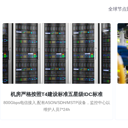
全球节点
机房严格按照T4建设标准五星级IDC标准
800Gbps电信接入,配有ASON/SDH/MSTP设备，监控中心以
维护人员7*24h