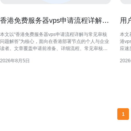
香港免费服务器vps申请流程详解与
用户
常见审核问题解答
样
本文以“香港免费服务器vps申请流程详解与常见审核
本文
问题解答”为核心，面向在香港部署节点的个人与企业
港v
读者。文章覆盖申请前准备、详细流程、常见审核问
应速
题与实操建议，兼顾SEO与GEO地域优化，帮助提高
程，帮助潜
2026年8月5日
202
通过率并保障上线后的稳定与安全。 申请前的准备事
的香
项 在申请香港免费服务器VPS前，应准备真实有效的
应较
联系信息（邮箱、手机）、身份或公司证明文件、业
回复
务
1