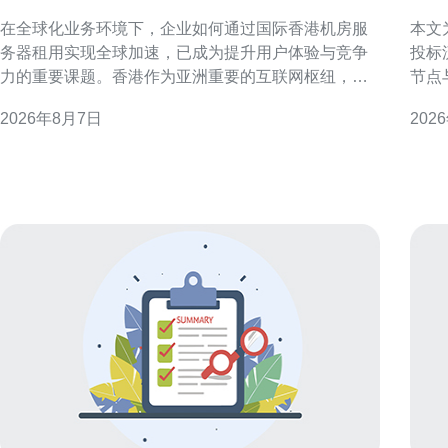
租用实现全球加速
房
在全球化业务环境下，企业如何通过国际香港机房服
本文
务器租用实现全球加速，已成为提升用户体验与竞争
投标
力的重要课题。香港作为亚洲重要的互联网枢纽，具
节点
备优良的国际带宽和多运营商直连优势，适合搭建面
提升中标准备
2026年8月7日
202
向大中华区及全球访问的加速节点。本文从网络架
港科
构、带宽策略、安全合规与运维实践等维度，提供可
施工
落地的实施建议，帮助企业有效规划与部署。
范围
标人