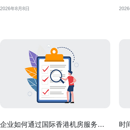
的选择。 为什么网络与带宽决定香港VPS的用户体验
判、
2026年8月8日
202
网络带宽只是容量的一部分，延迟和丢包更直接影响
SLA与赔偿机
交互类业务。即使带宽充足，若路由绕行、链路抖动
核实
或丢包频繁，页面加载和实时通信仍会明显变差
店性
企业如何通过国际香港机房服务器
时