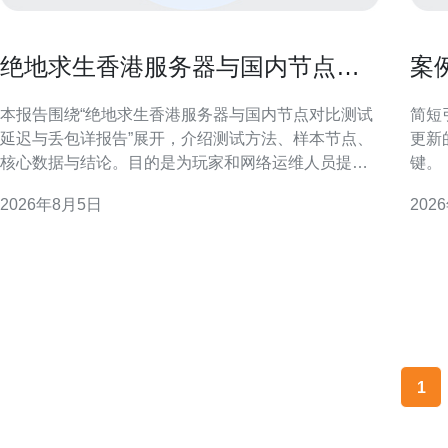
绝地求生香港服务器与国内节点对
案
比测试延迟与丢包详报告
成
本报告围绕“绝地求生香港服务器与国内节点对比测试
简短引言 在香港，老式电梯
延迟与丢包详报告”展开，介绍测试方法、样本节点、
更新
核心数据与结论。目的是为玩家和网络运维人员提供
键。
可参考的网络性能对比与优化建议，支持SEO检索与
经验
2026年8月5日
202
地域化关注。 测试环境与方法概述 — 绝地求生香港服
物业
务器与国内节点对比测试延迟与丢包详报告 测试在稳
借鉴。 项目背景与常见问题 香港许多
定网络下进行，使用ICMP/UDP探测工具与游戏内观
中后
测
1