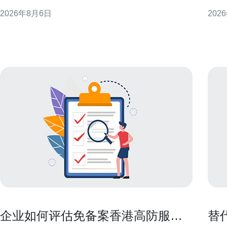
文章覆盖迁移前评估、数据同步策略、带宽优化、切
助企业做
2026年8月6日
202
换窗口与回滚验证，注重可操作性与低中断目标，适
能力 带宽容量不仅看标称值，更要关注可用带宽在突
合做为迁移项目的参考文档。 迁移前的评估与准备 在
发流
迁移前先做详尽评估：确认32G32H服务器
力、
在
企业如何评估免备案香港高防服务
替