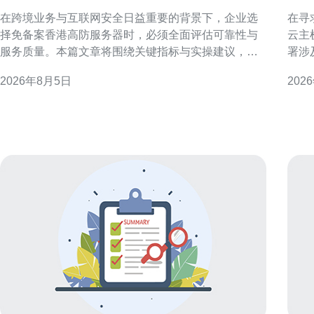
器的可靠性与服务质量
成
在跨境业务与互联网安全日益重要的背景下，企业选
在寻
择免备案香港高防服务器时，必须全面评估可靠性与
云主
服务质量。本篇文章将围绕关键指标与实操建议，为
署涉
企业提供系统化评估框架，帮助在保障业务连续性与
文以
2026年8月5日
202
合规风险间取得平衡。 为什么选择免备案香港高防服
可行
务器 免备案香港高防服务器因其对中国大陆的访问灵
做出平衡性选
活性和较少的备案限制，常被跨境电商、游戏、信息
素 
服务等企业采用
费、