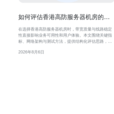
如何评估香港高防服务器机房的带
宽质量与线路稳定性
在选择香港高防服务器机房时，带宽质量与线路稳定
性直接影响业务可用性和用户体验。本文围绕关键指
标、网络架构与测试方法，提供结构化评估思路，帮
助企业做出更可靠的决策。 评估带宽容量与峰值处理
2026年8月6日
能力 带宽容量不仅看标称值，更要关注可用带宽在突
发流量下的实际吞吐。评估时询问机房峰值处理能
力、流量调度策略以及是否有弹性带宽分配，以判断
在