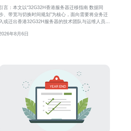
同步、带宽与切换时间规划
引言：本文以“32G32H香港服务器迁移指南 数据同
步、带宽与切换时间规划”为核心，面向需要将业务迁
入或迁出香港32G32H服务器的技术团队与运维人员。
文章覆盖迁移前评估、数据同步策略、带宽优化、切
2026年8月6日
换窗口与回滚验证，注重可操作性与低中断目标，适
合做为迁移项目的参考文档。 迁移前的评估与准备 在
迁移前先做详尽评估：确认32G32H服务器