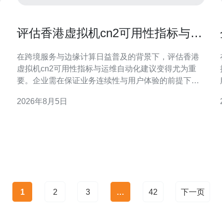
评估香港虚拟机cn2可用性指标与运
维自动化建议
在跨境服务与边缘计算日益普及的背景下，评估香港
虚拟机cn2可用性指标与运维自动化建议变得尤为重
要。企业需在保证业务连续性与用户体验的前提下，
量化网络与服务表现，并以自动化手段降低运维成本
2026年8月5日
与人为误差。本文将从指标定义、采集方法到自动化
实践提供系统性参考，帮助运维团队建立可量化、可
执行的运维流程。 为什么评估香港虚拟机cn2可用性
重要 评估香港
1
2
3
…
42
下一页