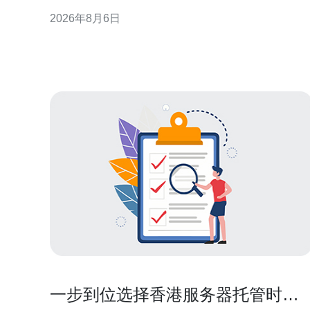
合规影响，为企业合规决策提供参考。 什么是“原生
2026年8月6日
IP”及其法律含义 “原生IP”通常指在某一司法辖区内直
接分配并路由的公网地址，与通过代理或隧道映射的
地址相对。从法律角度看，IP的归属与路由位置
一步到位选择香港服务器托管时需