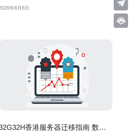
用户的真实使用体验，围绕香港云服务器 推荐 的关键
2026年8月6日
维度展开，旨在为准备上云或迁移的决策者提供可落
地的建议与案例参考。 性能与稳定性：实际体验要点
多数客户在评价香港云服务器时，最先
32G32H香港服务器迁移指南 数据