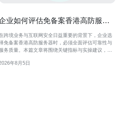
企业如何评估免备案香港高防服务
器的可靠性与服务质量
在跨境业务与互联网安全日益重要的背景下，企业选
择免备案香港高防服务器时，必须全面评估可靠性与
服务质量。本篇文章将围绕关键指标与实操建议，为
企业提供系统化评估框架，帮助在保障业务连续性与
2026年8月5日
合规风险间取得平衡。 为什么选择免备案香港高防服
务器 免备案香港高防服务器因其对中国大陆的访问灵
活性和较少的备案限制，常被跨境电商、游戏、信息
服务等企业采用