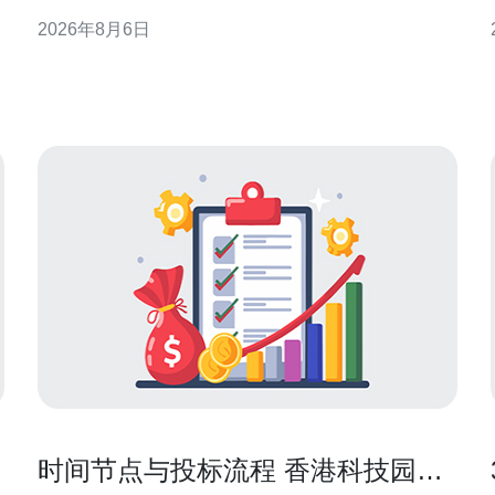
柜托管提供商与构建成本预算的方法，帮助决策者在
2026年8月6日
性能与成本之间取得平衡。 理解CN2与整柜托管的基
本概念 CN2通常指骨干网络优化的链路类型，强调时
延、丢包与稳定性。整柜托管意味着客户租
时间节点与投标流程 香港科技园机