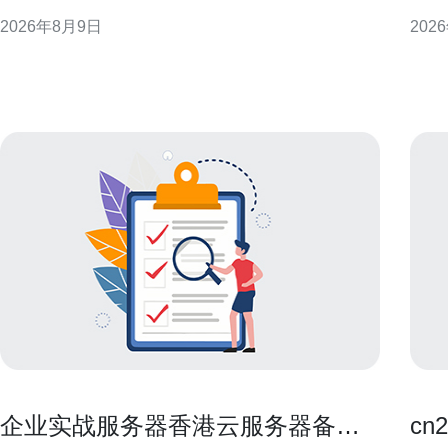
术控制点，帮助工程与合规团队制定可执行方案。 合
度梳
2026年8月9日
202
规与法律要求：上海与香港的差异 部署前需明确适用
化条款
法律：中国大陆以网络安全法、数据安全法与个人信
款优
息保护法为主，上海有地方实施细则；香港适用个人
序，
资料（私隐）
的关
企业实战服务器香港云服务器备份
c