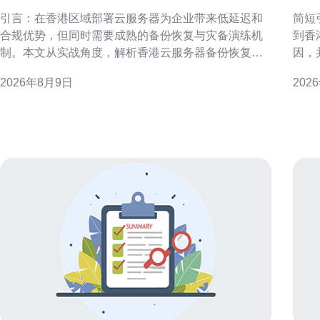
恢复与灾备演练方案解析
丢
引言：在香港区域部署云服务器为企业带来低延迟和
简短
合规优势，但同时需要成熟的备份恢复与灾备演练机
到香
制。本文从实战角度，解析香港云服务器备份恢复与
因，并
灾备演练的关键要点与实施建议。 香港云服务器选择
港常见的线
2026年8月9日
202
与架构考量 选择香港云服务器时应评估网络带宽、可
珠三
用区划分和合规要求。架构上建议采用多可用区与多
东莞
子网设计，便于后续实现异地冗余与故障隔离，降
商的