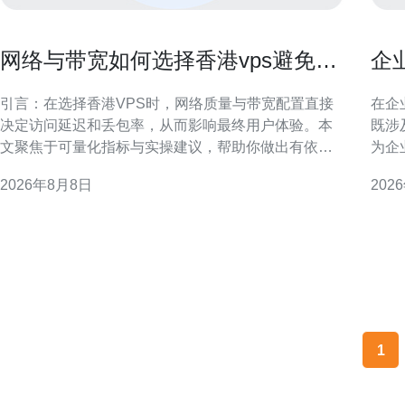
网络与带宽如何选择香港vps避免访
企
问延迟与丢包影响用户体验
注
引言：在选择香港VPS时，网络质量与带宽配置直接
在企
决定访问延迟和丢包率，从而影响最终用户体验。本
既涉
文聚焦于可量化指标与实操建议，帮助你做出有依据
为企
的选择。 为什么网络与带宽决定香港VPS的用户体验
判、
2026年8月8日
202
网络带宽只是容量的一部分，延迟和丢包更直接影响
SLA与赔偿机
交互类业务。即使带宽充足，若路由绕行、链路抖动
核实
或丢包频繁，页面加载和实时通信仍会明显变差
店性
1