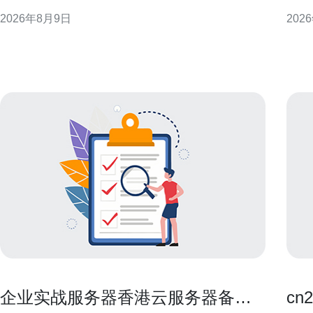
术控制点，帮助工程与合规团队制定可执行方案。 合
度梳
2026年8月9日
202
规与法律要求：上海与香港的差异 部署前需明确适用
化条款
法律：中国大陆以网络安全法、数据安全法与个人信
款优
息保护法为主，上海有地方实施细则；香港适用个人
序，
资料（私隐）
的关
企业实战服务器香港云服务器备份
c