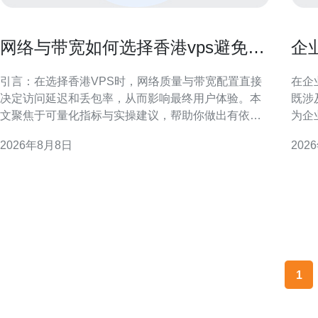
网络与带宽如何选择香港vps避免访
企
问延迟与丢包影响用户体验
注
引言：在选择香港VPS时，网络质量与带宽配置直接
在企
决定访问延迟和丢包率，从而影响最终用户体验。本
既涉
文聚焦于可量化指标与实操建议，帮助你做出有依据
为企
的选择。 为什么网络与带宽决定香港VPS的用户体验
判、
2026年8月8日
202
网络带宽只是容量的一部分，延迟和丢包更直接影响
SLA与赔偿机
交互类业务。即使带宽充足，若路由绕行、链路抖动
核实
或丢包频繁，页面加载和实时通信仍会明显变差
店性
1