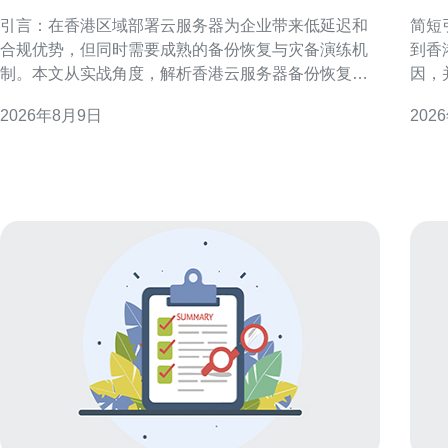
恢复与灾备演练方案解析
丢
引言：在香港区域部署云服务器为企业带来低延迟和
简短
合规优势，但同时需要成熟的备份恢复与灾备演练机
到香
制。本文从实战角度，解析香港云服务器备份恢复与
因，并
灾备演练的关键要点与实施建议。 香港云服务器选择
港常见的线
2026年8月9日
202
与架构考量 选择香港云服务器时应评估网络带宽、可
珠三
用区划分和合规要求。架构上建议采用多可用区与多
东莞
子网设计，便于后续实现异地冗余与故障隔离，降
商的