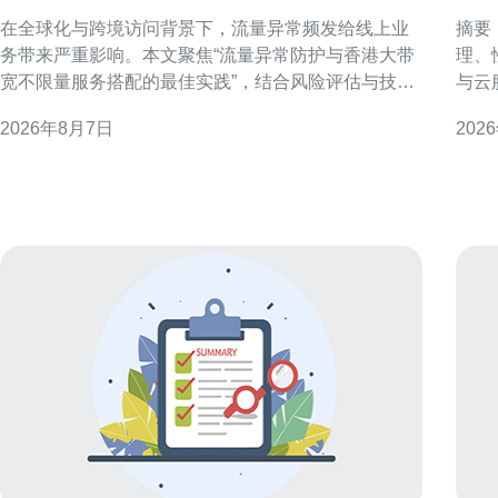
服务搭配的最佳实践
性
在全球化与跨境访问背景下，流量异常频发给线上业
摘要
务带来严重影响。本文聚焦“流量异常防护与香港大带
理、
宽不限量服务搭配的最佳实践”，结合风险评估与技术
与云
手段，提出可操作的防护与运维建议，适用于面向香
实现高
2026年8月7日
202
港及大中华区的企业。 为什么选择香港大带宽不限量
服务
服务 香港具有优越的国际出口与低延迟优势，搭配不
能提
限量带宽可保障并发访问能力与峰值承载。对于需面
务结
对海外流量
弹性