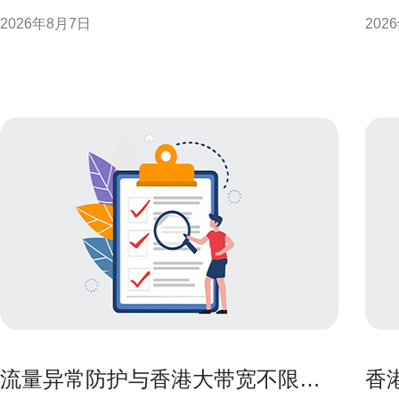
旨在为企业选址和优化提供可执行建议。 香港上水地
维护，
2026年8月7日
202
理与网络枢纽优势 香港上水位于新界北部，毗邻深圳
VPS作为流
等大陆网络节点，地理上有利于构建低延迟的跨境通
路丰
信链路。上水作为
流量异常防护与香港大带宽不限量
香