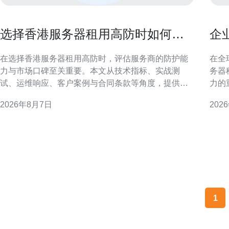
选择香港服务器租用高防时如何验
企
证服务商防护能力与口碑
租
在选择香港服务器租用高防时，评估服务商的防护能
在全
力与市场口碑至关重要。本文从技术指标、实战测
务器
试、运维响应、客户案例与合同条款等角度，提供可
力的
操作的验证流程，帮助企业在合规与性能之间做出合
备优
2026年8月7日
202
理抉择。 核心技术指标：带宽、清洗能力与线路多样
向大
性 考察服务商时首先关注带宽上限、抗DDoS清洗容
构、
量与线路冗余。验证是否支持按需弹性扩容、是否有
落地
独立清洗平台以及
1