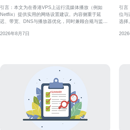
稳定播放的网络设置技巧
效
引言：本文为在香港VPS上运行流媒体播放（例如
引言
Netflix）提供实用的网络设置建议。内容侧重于延
位与
迟、带宽、DNS与播放器优化，同时兼顾合规与监控
选择
维护，旨在提升稳定性和观影体验。 为什么选择香港
效益
2026年8月7日
202
VPS作为流媒体节点 香港地理位置优越，国际出口链
估框
路丰富，适合作为亚洲到
衡。 租用香港原生IP的定义与常见用途 “香港原生IP”
指直