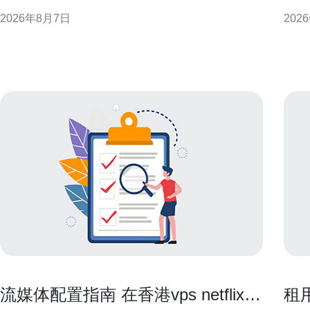
提供可执行的评估与选择建议，帮助技术与业务决策
GE
2026年8月7日
202
者快速锁定合适方案。 什么是香港CN2企业云产品 香
思路
港CN2企业云产品通常指基于CN2骨干专线或优质出
靠性与可观
海路由的云服务，旨在优化中国大陆与海
段就
可行
流媒体配置指南 在香港vps netflix上
租