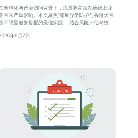
服务搭配的最佳实践
在全球化与跨境访问背景下，流量异常频发给线上业
务带来严重影响。本文聚焦“流量异常防护与香港大带
宽不限量服务搭配的最佳实践”，结合风险评估与技术
手段，提出可操作的防护与运维建议，适用于面向香
2026年8月7日
港及大中华区的企业。 为什么选择香港大带宽不限量
服务 香港具有优越的国际出口与低延迟优势，搭配不
限量带宽可保障并发访问能力与峰值承载。对于需面
对海外流量