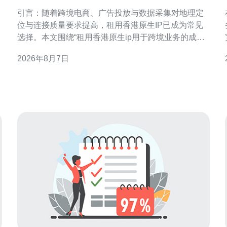
效益与风险分析
引言：随着跨境电商、广告投放与数据采集对地理定
位与连接质量要求提高，租用香港原生IP已成为常见
选择。本文围绕“租用香港原生ip用于跨境业务的成本
效益与风险分析”展开，旨在为决策者提供可操作的评
2026年8月7日
估框架与合规建议，帮助在性能与合规之间取得平
衡。 租用香港原生IP的定义与常见用途 “香港原生IP”
指直接分配自香港ISP或地区号段的公网地址，