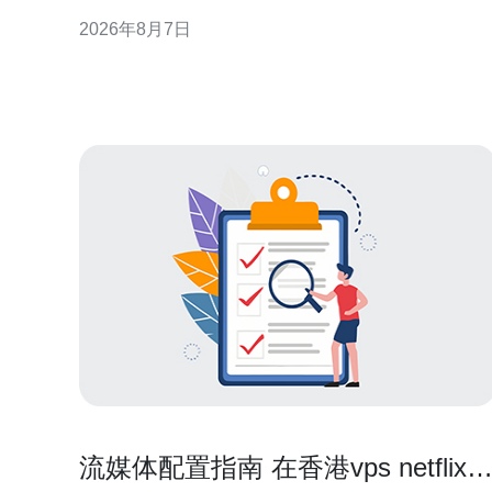
提供可执行的评估与选择建议，帮助技术与业务决策
2026年8月7日
者快速锁定合适方案。 什么是香港CN2企业云产品 香
港CN2企业云产品通常指基于CN2骨干专线或优质出
海路由的云服务，旨在优化中国大陆与海
流媒体配置指南 在香港vps netflix