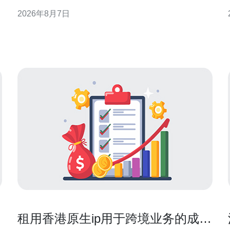
GEO需求，提供实践性强、易复现的监控与告警实现
2026年8月7日
思路，帮助运维与开发团队在试用窗口内快速验证可
靠性与可观测性策略。 为什么在香港云服务器试用阶
段就要建立监控与报警体系 试用期是验证环境与配置
可行性的关键窗口
上
租用香港原生ip用于跨境业务的成本