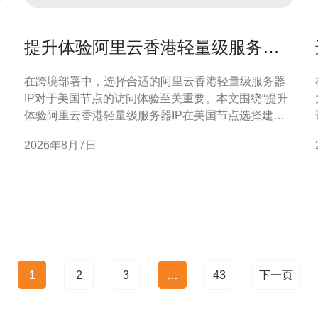
提升体验阿里云香港轻量级服务器
IP在美国节点选择建议
在跨境部署中，选择合适的阿里云香港轻量级服务器
IP对于美国节点的访问体验至关重要。本文围绕“提升
体验阿里云香港轻量级服务器IP在美国节点选择建议”
展开，提供从延迟评估、路由分析到监控优化的实用
2026年8月7日
方案，帮助技术与运维团队在兼顾稳定性和成本的前
理
提下改善用户体验。 为何在美国节点选择IP重要
1
2
3
…
43
下一页