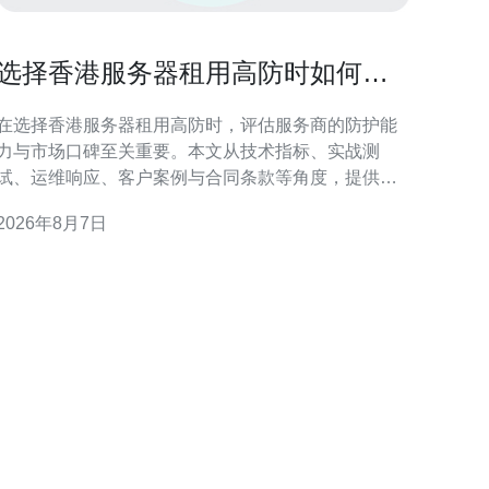
选择香港服务器租用高防时如何验
证服务商防护能力与口碑
在选择香港服务器租用高防时，评估服务商的防护能
力与市场口碑至关重要。本文从技术指标、实战测
试、运维响应、客户案例与合同条款等角度，提供可
操作的验证流程，帮助企业在合规与性能之间做出合
2026年8月7日
抉择。 核心技术指标：带宽、清洗能力与线路多样
性 考察服务商时首先关注带宽上限、抗DDoS清洗容
量与线路冗余。验证是否支持按需弹性扩容、是否有
独立清洗平台以及