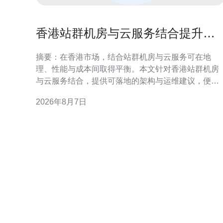
香港站群机房与云服务结合提升弹
性扩展能力实操建议
摘要：在香港市场，结合站群机房与云服务可在地
理、性能与成本间取得平衡。本文针对香港站群机房
与云服务结合，提供可落地的架构与运维建议，便于
实现高可用、低延迟与弹性扩展。 香港站群机房与云
2026年8月7日
服务结合的必要性 香港作为区域网络枢纽，站群机房
能提供本地化接入与低延迟优势。将站群机房与云服
务结合，可以通过本地接入点承载边缘流量，同时将
弹性计算负载推送