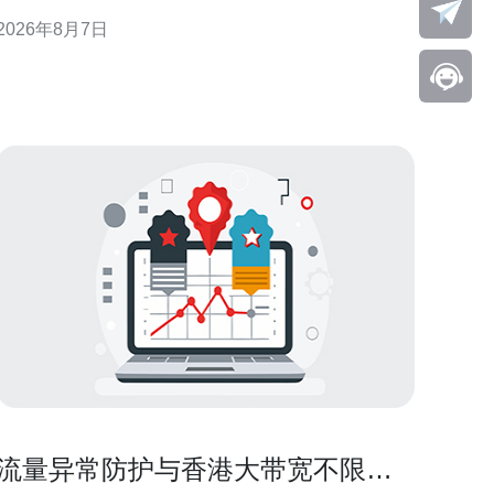
旨在为企业选址和优化提供可执行建议。 香港上水地
2026年8月7日
理与网络枢纽优势 香港上水位于新界北部，毗邻深圳
等大陆网络节点，地理上有利于构建低延迟的跨境通
信链路。上水作为
流量异常防护与香港大带宽不限量