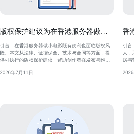
版权保护建议为在香港服务器做小
香
电影的创作者提供实用方法
含
引言：在香港服务器做小电影既有便利也面临版权风
引言
险。本文从法律、证据保全、技术与合同等方面，提
人，
供可执行的版权保护建议，帮助创作者在发布与维权
房与
时更具准备和可操作性。 香港版权法律与基本原则 香
评估
2026年7月11日
202
港受《版权条例》保护，作品一经创作即自动产生版
帮助
权，无需强制注册。创作者应了解著作权范围（影
导。 香港服务器市场概况 香港作为亚太重要网络枢
片、剧本、配乐等）、署名权与传播权，并保存创作
纽，
证据以备日
选择