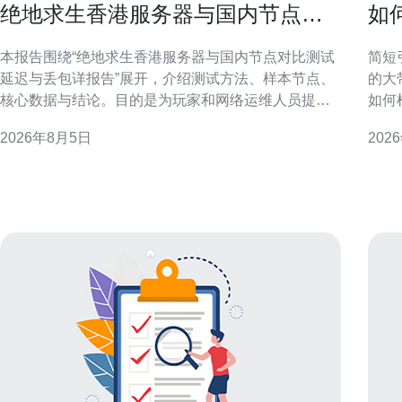
绝地求生香港服务器与国内节点对
如
比测试延迟与丢包详报告
服
本报告围绕“绝地求生香港服务器与国内节点对比测试
简短引言 在面向香港及周边
延迟与丢包详报告”展开，介绍测试方法、样本节点、
的大
核心数据与结论。目的是为玩家和网络运维人员提供
如何
可参考的网络性能对比与优化建议，支持SEO检索与
优化
2026年8月5日
202
地域化关注。 测试环境与方法概述 — 绝地求生香港服
决策更具
务器与国内节点对比测试延迟与丢包详报告 测试在稳
求 首先明确业务类型与流量模式，包括并发连接数、
定网络下进行，使用ICMP/UDP探测工具与游戏内观
峰值
测