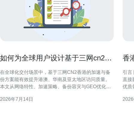
如何为全球用户设计基于三网cn2香
香
港 的加速与备份方案
的
在全球化交付场景中，基于三网CN2香港的加速与备
引言 随着跨境电商竞争加剧，站点响应速度与可用性
份方案能有效提升港澳、华南及亚太地区访问质量。
直接
本文从网络特性、加速策略、备份容灾与GEO优化角
优质
度，提供可落地的设计思路与实现要点，帮助架构师
外市
2026年7月14日
202
和运维团队构建稳定、低延迟且可恢复的全球服务体
护、
系。 理解三网CN2香港的网络特性 三网CN2香港通常
主机
意味着通过电