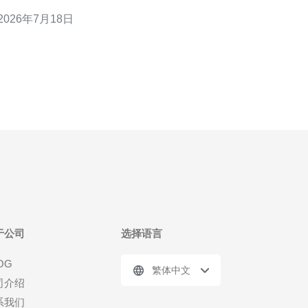
瓶颈并改进响应表现，适合寻求香港地区优化方案的
2026年7月18日
技术人员与决策者。 为什么监控对香港的高防服务器
至关重要 香港作为亚太网络枢纽，流量集中且攻击目
标频繁。系统化监控能提前发现异常流量、延迟上升
或资源耗尽，确
于公司
选择语言
OG
繁体中文
司介绍
系我们