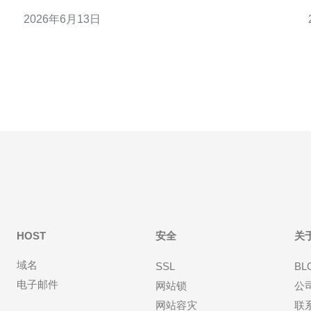
用的读者阅读并操作。 为何选择香港服务器托管 选择
2026年6月13日
香港服务器托管常因地理位置近、延迟低和对中国内
地及亚太用户的网络连通性好。机房通常具备国际出
口和稳定电力，适
HOST
安全
关
域名
SSL
BL
电子邮件
网站锁
公
网站容灾
联