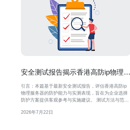
安全测试报告揭示香港高防ip物理
务器的防护能力
引言：本篇基于最新安全测试报告，评估香港高防ip
物理服务器的防护能力与实测表现，旨在为企业选择
防护方案提供客观参考与实施建议。 测试方法与范围
概述 安全测试采用黑盒与白盒相结合的方法，覆盖网
2026年7月22日
络层（L3/L4）与应用层（L7）攻击场景，包含流量
泛、协议畸变与应用漏洞