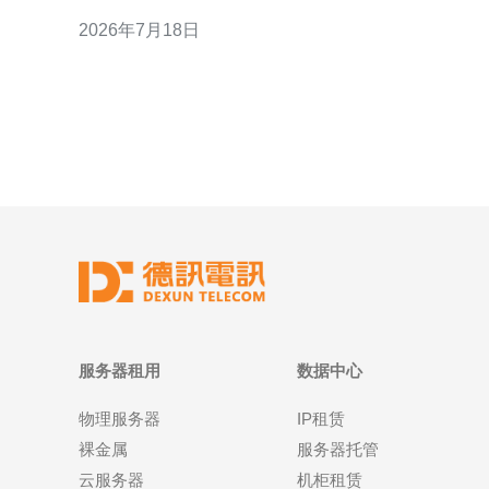
统梳理潜在加盟者需关注的关键要点，帮助评估可行
2026年7月18日
性并规避主要风险。 市场定位与业务模式要求 在决定
加盟前，应明确目标客户（如企业云主机、金融或网
站托管）与服务范
服务器租用
数据中心
物理服务器
IP租赁
裸金属
服务器托管
云服务器
机柜租赁