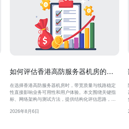
服
如何评估香港高防服务器机房的带
宽质量与线路稳定性
在选择香港高防服务器机房时，带宽质量与线路稳定
性直接影响业务可用性和用户体验。本文围绕关键指
标、网络架构与测试方法，提供结构化评估思路，帮
助企业做出更可靠的决策。 评估带宽容量与峰值处理
2026年8月6日
洪
能力 带宽容量不仅看标称值，更要关注可用带宽在突
发流量下的实际吞吐。评估时询问机房峰值处理能
力、流量调度策略以及是否有弹性带宽分配，以判断